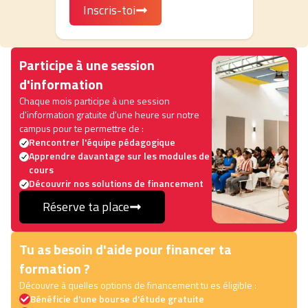
Inscris-toi
Participe à une session
d'information
Chaque mois participe à une session
d'information gratuite d'une heure sur notre
campus pour te permettre de :
Rencontrer l'équipe pédagogique
Apprendre davantage sur les modules de
cours
Découvrir nos solutions de financement
Réserve ta place
Tu as besoin d'aide pour financer ta
formation ?
Découvre à quelles options de financement tu es éligible :
Bénéficie d'une bourse d'étude gratuite