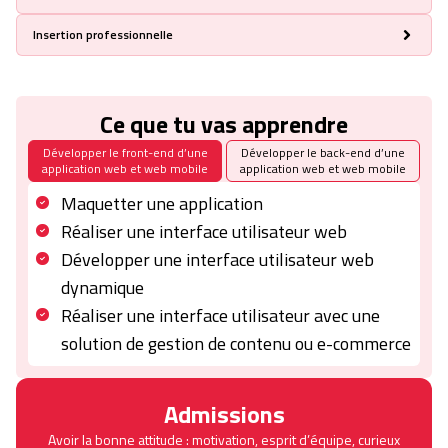
Design patterns et Architectures des applications web
Prise de parole en public
Insertion professionnelle
DevOps
Communication orale et écrite dans un milieu professionnel
Gestion efficace de temps
Coaching CV et lettre de motivation
Job dating
Simulation d’entretiens d’embauche
Ce que tu vas apprendre
Meet up carrière 2.0
Stage professionnel (3 à 6 mois)
Développer le front-end d’une
Développer le back-end d’une
application web et web mobile
application web et web mobile
Maquetter une application
Réaliser une interface utilisateur web
Développer une interface utilisateur web
dynamique
Réaliser une interface utilisateur avec une
solution de gestion de contenu ou e-commerce
Admissions
Avoir la bonne attitude :
motivation, esprit d’équipe, curieux