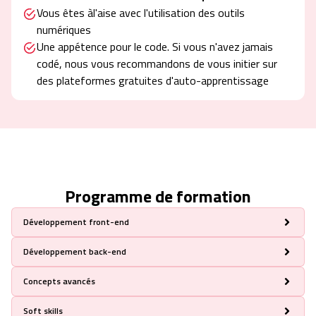
Vous êtes àl'aise avec l'utilisation des outils
numériques
Une appétence pour le code. Si vous n'avez jamais
codé, nous vous recommandons de vous initier sur
des plateformes gratuites d'auto-apprentissage
Programme de formation
Développement front-end
Création des interfaces utilisateur web statiques et responsives
Développement back-end
Création des interfaces utilisateur web dynamiques et responsives
Introduction aux SPA
Conception et création des bases de données
Concepts avancés
Création des interfaces utilisateur web riches avec Reactjs
Les bases de la programmation web coté serveur
Déploiement d’une application web
Développement de la partie back-end d’une application web avec Nodejs
Assurance qualité
Soft skills
Création des Web Services avec Nodejs
Structures des données et Algorithmes