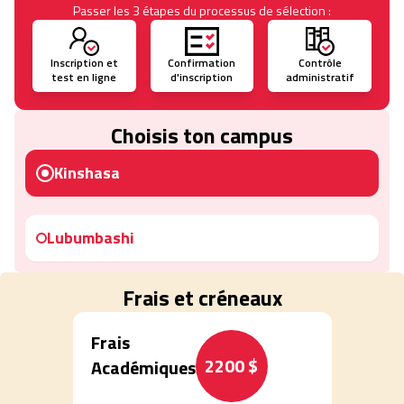
Passer les 3 étapes du processus de sélection :
Inscription et
Confirmation
Contrôle
test en ligne
d'inscription
administratif
Choisis ton campus
Kinshasa
Lubumbashi
Frais et créneaux
Frais
2200 $
Académiques