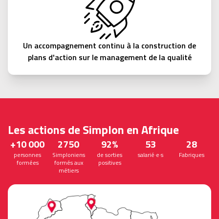
Un accompagnement continu à la construction de
plans d'action sur le management de la qualité
Les actions de Simplon en Afrique
+10 000
2750
92%
53
28
personnes
Simploniens
de sorties
salarié·e·s
Fabriques
formées
formés aux
positives
métiers