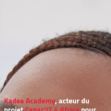
Kadea Academy
, acteur du
projet
Capac'IT 4 Africa
pour